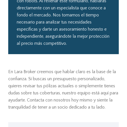
con robots. Al rellenar este formulario, hablarás
directamente con un especialista que conoce a
fondo el mercado. Nos tomamos el tiempo
necesario para analizar tus necesidades
específicas y darte un asesoramiento honesto e
independiente, asegurándote la mejor protección
al precio más competitivo.
En Lara Broker creemos que hablar claro es la base de la
confianza. Si buscas un presupuesto personalizado,
quieres revisar tus pólizas actuales o simplemente tienes
dudas sobre tus coberturas, nuestro equipo está aquí para
ayudarte. Contacta con nosotros hoy mismo y siente la
tranquilidad de tener a un socio dedicado a tu lado.