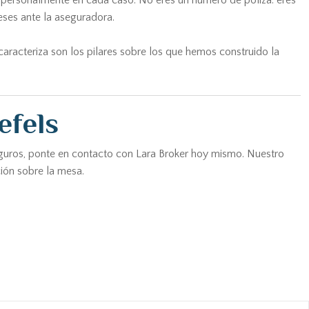
 personalmente en cada caso. No eres un número de póliza: eres
ses ante la aseguradora.
caracteriza son los pilares sobre los que hemos construido la
efels
 seguros, ponte en contacto con Lara Broker hoy mismo. Nuestro
ción sobre la mesa.