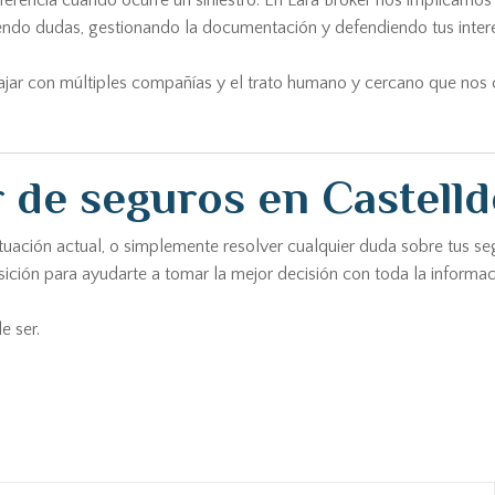
erencia cuando ocurre un siniestro. En Lara Broker nos implicamos
endo dudas, gestionando la documentación y defendiendo tus intere
bajar con múltiples compañías y el trato humano y cercano que nos 
 de seguros en Castelld
 situación actual, o simplemente resolver cualquier duda sobre tus
sición para ayudarte a tomar la mejor decisión con toda la informa
e ser.