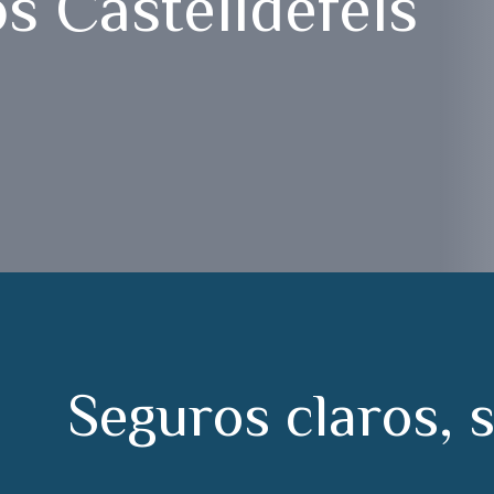
s Castelldefels
S
e
g
u
r
o
s
c
l
a
r
o
s
,