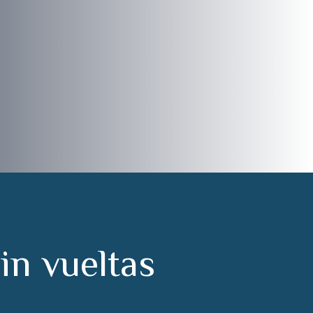
s
i
n
v
u
e
l
t
a
s