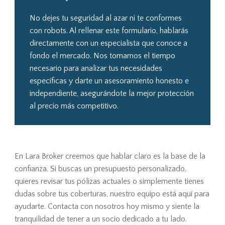
No dejes tu seguridad al azar ni te conformes
con robots. Al rellenar este formulario, hablarás
directamente con un especialista que conoce a
fondo el mercado. Nos tomamos el tiempo
necesario para analizar tus necesidades
específicas y darte un asesoramiento honesto e
independiente, asegurándote la mejor protección
al precio más competitivo.
En Lara Broker creemos que hablar claro es la base de la
confianza. Si buscas un presupuesto personalizado,
quieres revisar tus pólizas actuales o simplemente tienes
dudas sobre tus coberturas, nuestro equipo está aquí para
ayudarte. Contacta con nosotros hoy mismo y siente la
tranquilidad de tener a un socio dedicado a tu lado.