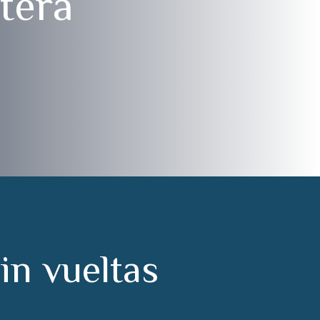
tera
s
i
n
v
u
e
l
t
a
s