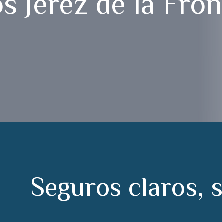
s Jerez de la Fron
S
e
g
u
r
o
s
c
l
a
r
o
s
,