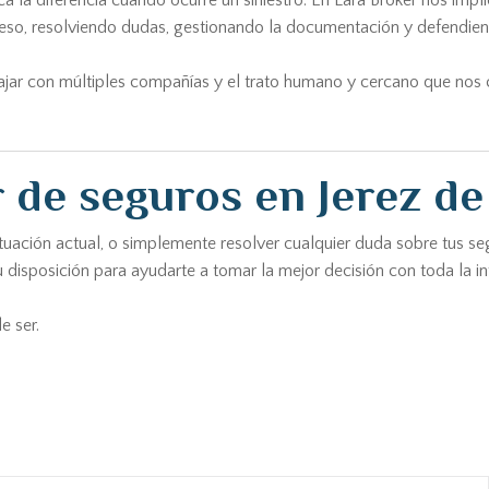
 la diferencia cuando ocurre un siniestro. En Lara Broker nos im
eso, resolviendo dudas, gestionando la documentación y defendiend
bajar con múltiples compañías y el trato humano y cercano que nos 
 de seguros en Jerez de
 situación actual, o simplemente resolver cualquier duda sobre tus
u disposición para ayudarte a tomar la mejor decisión con toda la i
e ser.