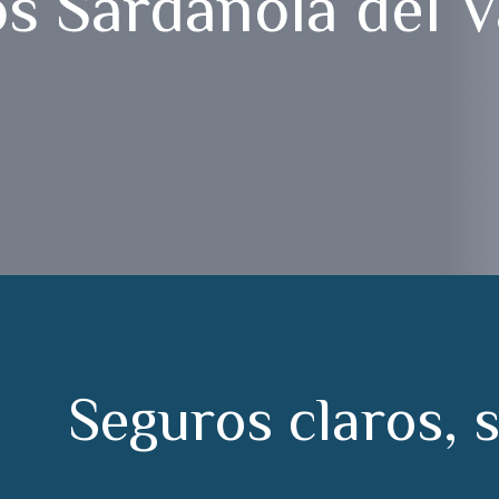
s Sardañola del V
S
e
g
u
r
o
s
c
l
a
r
o
s
,