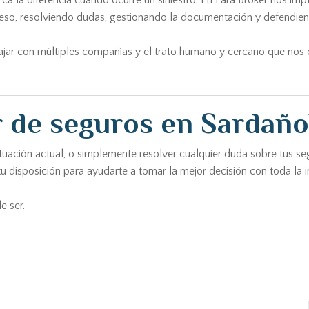
a la diferencia cuando ocurre un siniestro. En Lara Broker nos i
eso, resolviendo dudas, gestionando la documentación y defendiend
bajar con múltiples compañías y el trato humano y cercano que nos 
 de seguros en Sardañol
 situación actual, o simplemente resolver cualquier duda sobre tus
tu disposición para ayudarte a tomar la mejor decisión con toda la 
e ser.