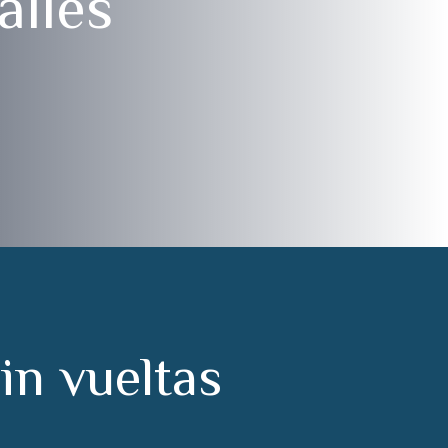
allés
s
i
n
v
u
e
l
t
a
s