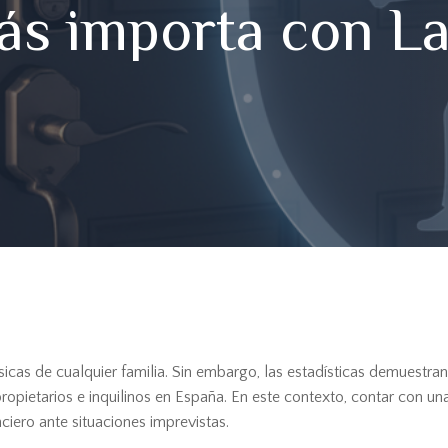
ás importa con L
icas de cualquier familia. Sin embargo, las estadísticas demuestran
opietarios e inquilinos en España. En este contexto, contar con un
nciero ante situaciones imprevistas.