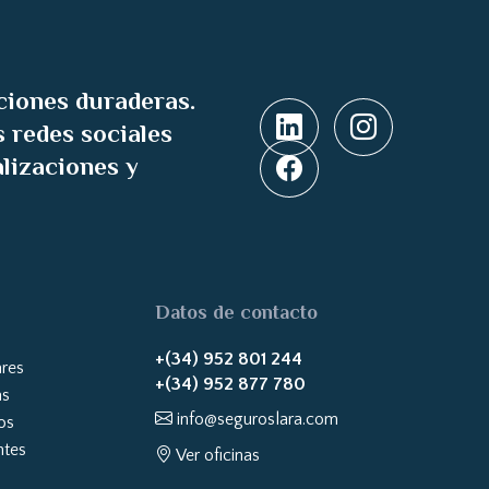
ciones duraderas.
 redes sociales
alizaciones y
Datos de contacto
+(34) 952 801 244
ares
+(34) 952 877 780
as
info@seguroslara.com
os
ntes
Ver oficinas