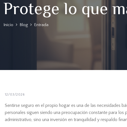
Protege lo que m
Inicio
Blog
Entrada
12/03/2026
Sentirse seguro en el propio hogar es una de las necesidades bás
personales siguen siendo una preocupación constante para los pr
administrativo, sino una inversión en tranquilidad y respaldo fina