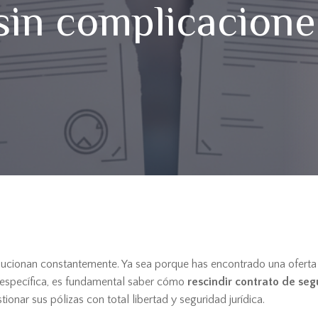
 sin complicacione
olucionan constantemente. Ya sea porque has encontrado una oferta
específica, es fundamental saber cómo
rescindir contrato de seg
ionar sus pólizas con total libertad y seguridad jurídica.