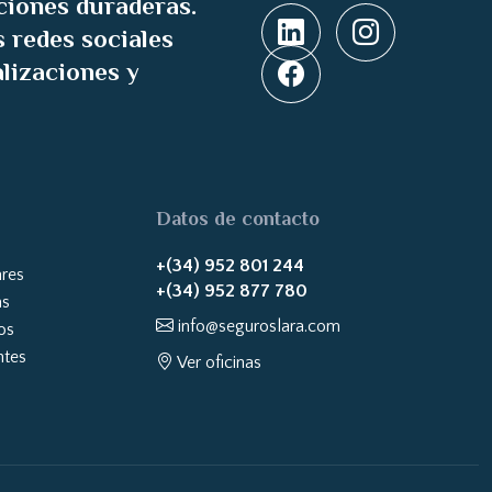
ciones duraderas.
 redes sociales
alizaciones y
Datos de contacto
+(34) 952 801 244
ares
+(34) 952 877 780
as
info@seguroslara.com
os
ntes
Ver oficinas