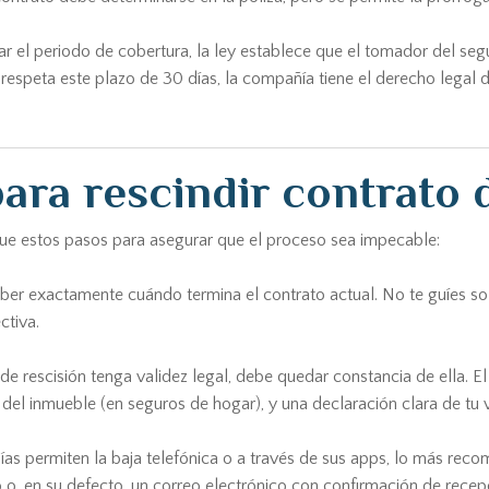
zar el periodo de cobertura, la ley establece que el tomador del se
respeta este plazo de 30 días, la compañía tiene el derecho legal d
ara rescindir contrato 
igue estos pasos para asegurar que el proceso sea impecable:
ber exactamente cuándo termina el contrato actual. No te guíes sol
ctiva.
 de rescisión tenga validez legal, debe quedar constancia de ella. 
n del inmueble (en seguros de hogar), y una declaración clara de tu
 permiten la baja telefónica o a través de sus apps, lo más recom
 o, en su defecto, un correo electrónico con confirmación de recepc