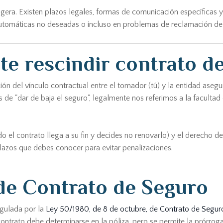
igera. Existen plazos legales, formas de comunicación específicas
utomáticas no deseadas o incluso en problemas de reclamación de 
te rescindir contrato d
ación del vínculo contractual entre el tomador (tú) y la entidad as
e "dar de baja el seguro", legalmente nos referimos a la facultad 
do el contrato llega a su fin y decides no renovarlo) y el derecho 
 plazos que debes conocer para evitar penalizaciones.
 de Contrato de Seguro
egulada por la
Ley 50/1980, de 8 de octubre, de Contrato de Segur
 contrato debe determinarse en la póliza, pero se permite la prórrog