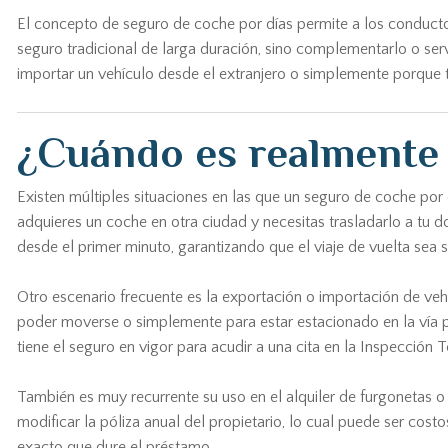
El concepto de seguro de coche por días permite a los conductor
seguro tradicional de larga duración, sino complementarlo o se
importar un vehículo desde el extranjero o simplemente porque t
¿Cuándo es realmente 
Existen múltiples situaciones en las que un seguro de coche po
adquieres un coche en otra ciudad y necesitas trasladarlo a tu d
desde el primer minuto, garantizando que el viaje de vuelta sea
Otro escenario frecuente es la exportación o importación de veh
poder moverse o simplemente para estar estacionado en la vía pú
tiene el seguro en vigor para acudir a una cita en la Inspección T
También es muy recurrente su uso en el alquiler de furgonetas o 
modificar la póliza anual del propietario, lo cual puede ser cos
exacto que dure el préstamo.