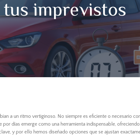
 tus imprevistos
n a un ritmo vertiginoso. No siempre es eficiente o necesario contr
e por días emerge como una herramienta indispensable, ofreciendo 
a clave, y por ello hemos diseñado opciones que se ajustan exactame