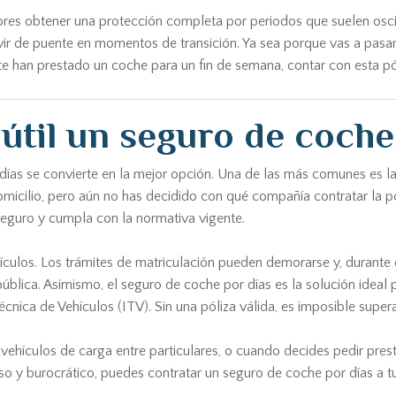
es obtener una protección completa por periodos que suelen oscilar
rvir de puente en momentos de transición. Ya sea porque vas a pasa
e han prestado un coche para un fin de semana, contar con esta pól
útil un seguro de coche
r días se convierte en la mejor opción. Una de las más comunes e
omicilio, pero aún no has decidido con qué compañía contratar la pó
 seguro y cumpla con la normativa vigente.
ículos. Los trámites de matriculación pueden demorarse y, durante
blica. Asimismo, el seguro de coche por días es la solución ideal 
écnica de Vehículos (ITV). Sin una póliza válida, es imposible supera
vehículos de carga entre particulares, o cuando decides pedir presta
toso y burocrático, puedes contratar un seguro de coche por días a