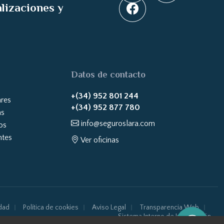
alizaciones y
Datos de contacto
+(34) 952 801 244
ares
+(34) 952 877 780
as
info@seguroslara.com
os
ntes
Ver oficinas
idad
Política de cookies
Aviso Legal
Transparencia Web
Sistema Interno de Información