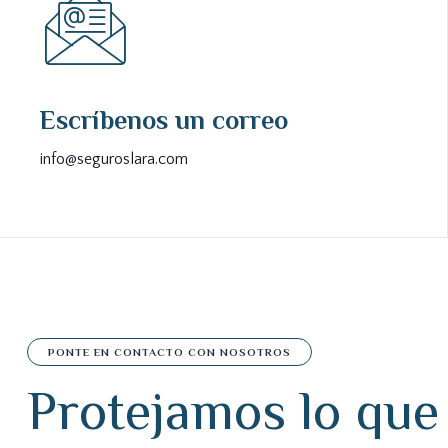
Escríbenos un correo
info@seguroslara.com
PONTE EN CONTACTO CON NOSOTROS
P
r
o
t
e
j
a
m
o
s
l
o
q
u
e