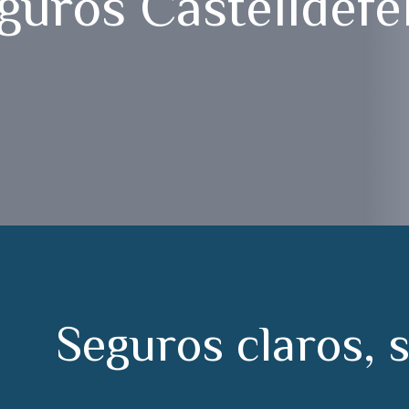
guros Castelldefe
S
e
g
u
r
o
s
c
l
a
r
o
s
,