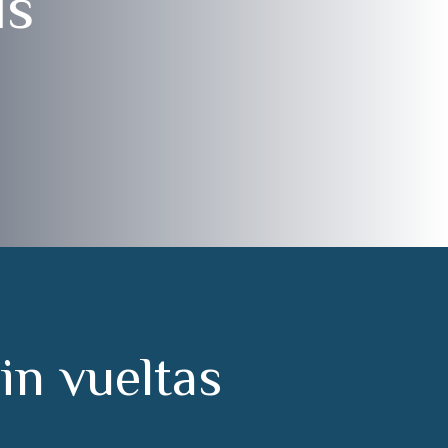
ls
s
i
n
v
u
e
l
t
a
s