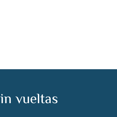
 la Reina
s
i
n
v
u
e
l
t
a
s