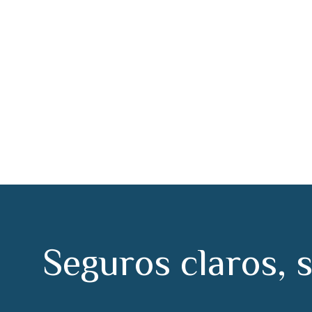
guros Talavera de
S
e
g
u
r
o
s
c
l
a
r
o
s
,