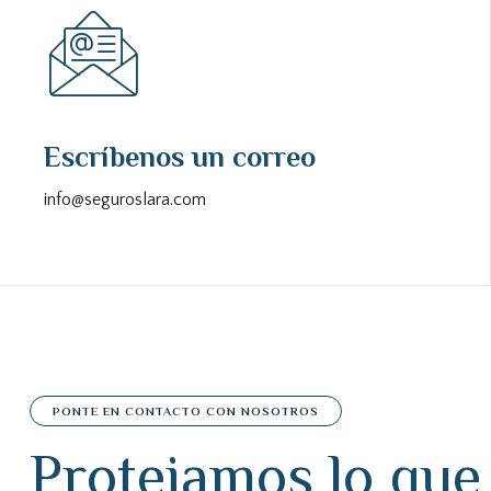
Escríbenos un correo
info@seguroslara.com
PONTE EN CONTACTO CON NOSOTROS
P
r
o
t
e
j
a
m
o
s
l
o
q
u
e