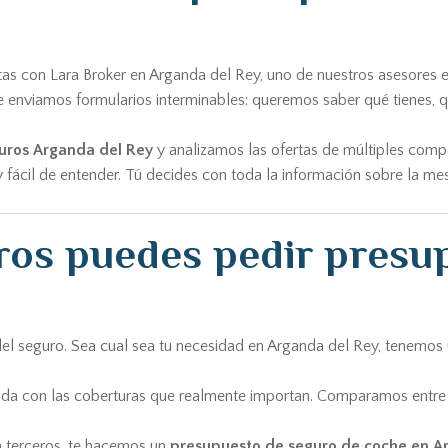
as con Lara Broker en Arganda del Rey, uno de nuestros asesores e
 enviamos formularios interminables: queremos saber qué tienes, 
uros Arganda del Rey
y analizamos las ofertas de múltiples comp
y fácil de entender. Tú decides con toda la información sobre la mes
uros puedes pedir presu
el seguro. Sea cual sea tu necesidad en Arganda del Rey, tenemos 
enda con las coberturas que realmente importan. Comparamos entre
a terceros, te hacemos un
presupuesto de seguro de coche en A