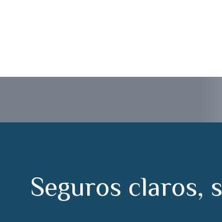
uro Arganda del 
S
e
g
u
r
o
s
c
l
a
r
o
s
,