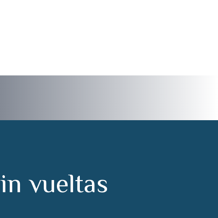
Rey
s
i
n
v
u
e
l
t
a
s