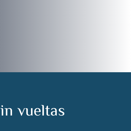
s
i
n
v
u
e
l
t
a
s