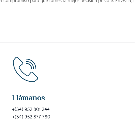
n compromiso para que tomes la mejor decisión posible. En Ávila,
Llámanos
+(34) 952 801 244
+(34) 952 877 780