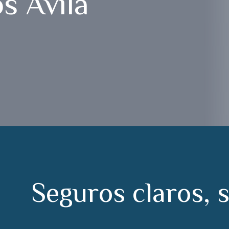
s Ávila
S
e
g
u
r
o
s
c
l
a
r
o
s
,