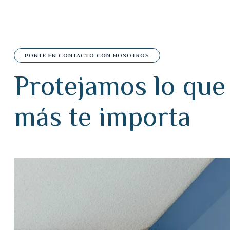
PONTE EN CONTACTO CON NOSOTROS
P
r
o
t
e
j
a
m
o
s
l
o
q
u
e
m
á
s
t
e
i
m
p
o
r
t
a