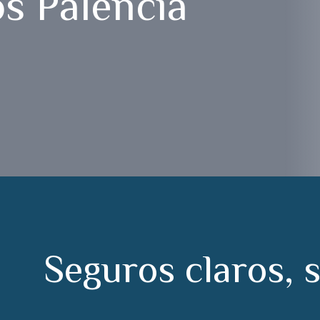
s Palencia
S
e
g
u
r
o
s
c
l
a
r
o
s
,