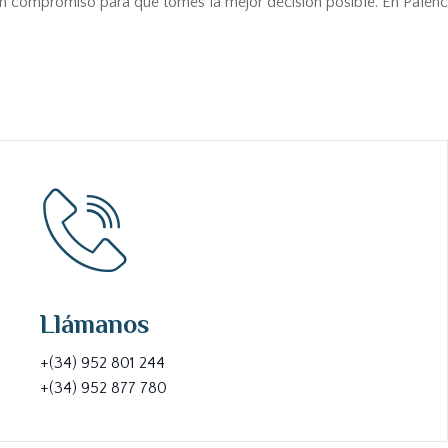
in compromiso para que tomes la mejor decisión posible. En Palenc
Llámanos
+(34) 952 801 244
+(34) 952 877 780