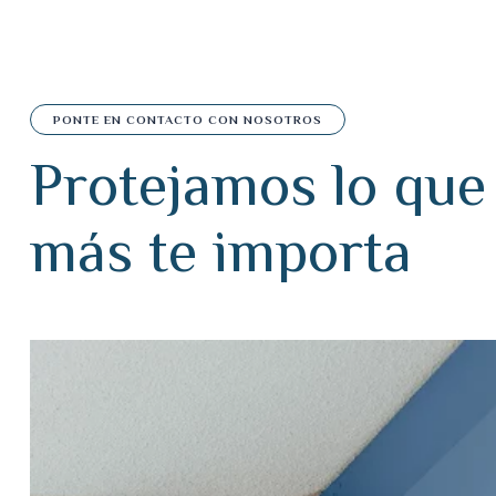
PONTE EN CONTACTO CON NOSOTROS
P
r
o
t
e
j
a
m
o
s
l
o
q
u
e
m
á
s
t
e
i
m
p
o
r
t
a