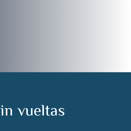
s
i
n
v
u
e
l
t
a
s