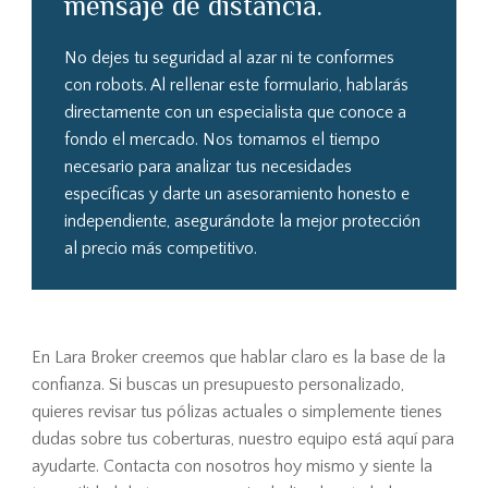
mensaje de distancia.
No dejes tu seguridad al azar ni te conformes
con robots. Al rellenar este formulario, hablarás
directamente con un especialista que conoce a
fondo el mercado. Nos tomamos el tiempo
necesario para analizar tus necesidades
específicas y darte un asesoramiento honesto e
independiente, asegurándote la mejor protección
al precio más competitivo.
En Lara Broker creemos que hablar claro es la base de la
confianza. Si buscas un presupuesto personalizado,
quieres revisar tus pólizas actuales o simplemente tienes
dudas sobre tus coberturas, nuestro equipo está aquí para
ayudarte. Contacta con nosotros hoy mismo y siente la